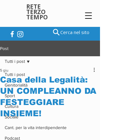
RETE
TERZO
TEMPO
Cerca nel sito
Post
Tutti i post
5 giu
Tutti i post
Casa della Legalità:
Genitorialità
UN COMPLEANNO DA
Sport
FESTEGGIARE
Cultura
INSIEME!
Sociale
Cant. per la vita interdipendente
Podcast