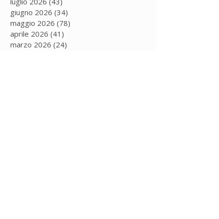
luglio 2026
(43)
43 post
giugno 2026
(34)
34 post
maggio 2026
(78)
78 post
aprile 2026
(41)
41 post
marzo 2026
(24)
24 post
febbraio 2026
(35)
35 post
gennaio 2026
(25)
25 post
dicembre 2025
(4)
4 post
novembre 2025
(16)
16 post
ottobre 2025
(22)
22 post
settembre 2025
(20)
20 post
luglio 2025
(4)
4 post
giugno 2025
(9)
9 post
maggio 2025
(12)
12 post
aprile 2025
(9)
9 post
marzo 2025
(11)
11 post
febbraio 2025
(5)
5 post
gennaio 2025
(13)
13 post