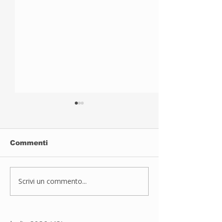
Commenti
Sport inclusivo
Scrivi un commento...
JUDO A PAD
DUGNANO