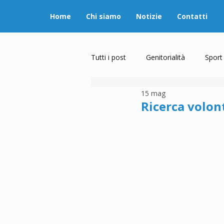
Home
Chi siamo
Notizie
Contatti
Tutti i post
Genitorialità
Sport
15 mag
Ricerca volont