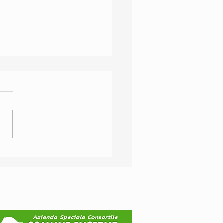
O A PADERNO
GNANO