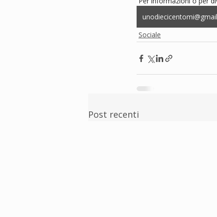
 Per informazioni o per d
unodiecicentomi@gmai
Sociale
Post recenti