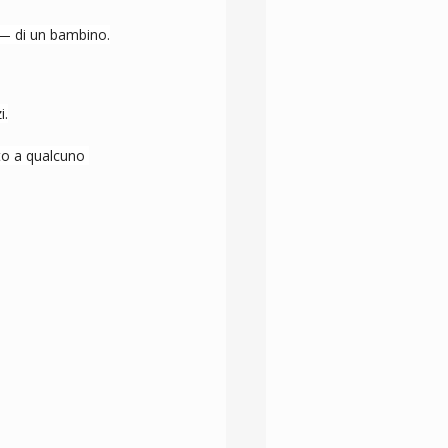
 — di un bambino.
i.
to a qualcuno 