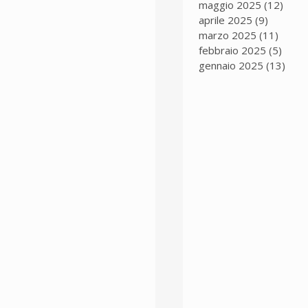
maggio 2025
(12)
12 p
aprile 2025
(9)
9 post
marzo 2025
(11)
11 po
febbraio 2025
(5)
5 pos
gennaio 2025
(13)
13 p