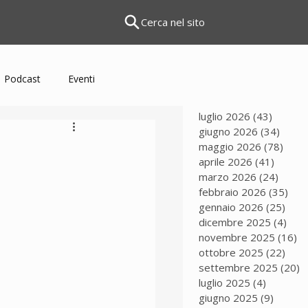
Cerca nel sito
Podcast
Eventi
luglio 2026
(43)
43 pos
giugno 2026
(34)
34 po
maggio 2026
(78)
78 p
aprile 2026
(41)
41 pos
marzo 2026
(24)
24 po
febbraio 2026
(35)
35 
gennaio 2026
(25)
25 p
dicembre 2025
(4)
4 po
novembre 2025
(16)
16
ottobre 2025
(22)
22 p
settembre 2025
(20)
2
luglio 2025
(4)
4 post
giugno 2025
(9)
9 post