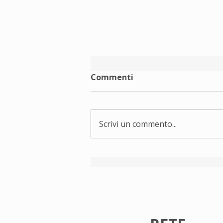
Commenti
Scrivi un commento...
Rete Terzo Tempo augura
buone vacanze!