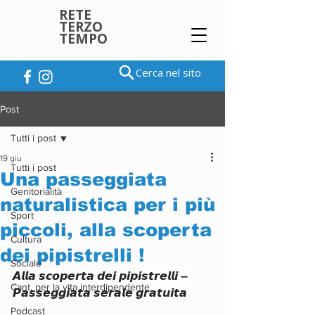
RETE
TERZO
TEMPO
Cerca nel sito
Post
Tutti i post
19 giu
Tutti i post
Una passeggiata
Genitorialità
naturalistica per i più
Sport
piccoli, alla scoperta
Cultura
dei pipistrelli !
Sociale
𝘼𝙡𝙡𝙖 𝙨𝙘𝙤𝙥𝙚𝙧𝙩𝙖 𝙙𝙚𝙞 𝙥𝙞𝙥𝙞𝙨𝙩𝙧𝙚𝙡𝙡𝙞 – 
Cant. per la vita interdipendente
𝙋𝙖𝙨𝙨𝙚𝙜𝙜𝙞𝙖𝙩𝙖 𝙨𝙚𝙧𝙖𝙡𝙚 𝙜𝙧𝙖𝙩𝙪𝙞𝙩𝙖
Podcast