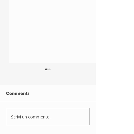
Commenti
Scrivi un commento...
Un Estate da
Laboratorio
condividere
Espressivo pe
65