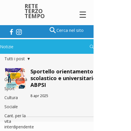
RETE
TERZO
TEMPO
Cerca nel sito
Notizie
Tutti i post
Tutti i post
Sportello orientamento
scolastico e universitario
Genitorialità
ABPSI
Sport
8 apr 2025
Cultura
Sociale
Cant. per la
vita
interdipendente