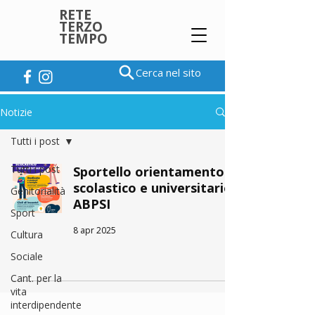
RETE
TERZO
TEMPO
Cerca nel sito
Notizie
Tutti i post
Tutti i post
Sportello orientamento
scolastico e universitario
Genitorialità
ABPSI
Sport
8 apr 2025
Cultura
Sociale
Cant. per la
vita
interdipendente