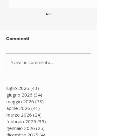
Commenti
Sport inclusivo
Scrivi un commento...
JUDO A PAD
DUGNANO
luglio 2026
(43)
43 post
giugno 2026
(34)
34 post
maggio 2026
(78)
78 post
aprile 2026
(41)
41 post
marzo 2026
(24)
24 post
febbraio 2026
(35)
35 post
gennaio 2026
(25)
25 post
dicembre 2025
(4)
4 post