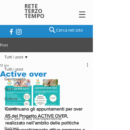
RETE
TERZO
TEMPO
Cerca nel sito
Post
Tutti i post
12 giu
Tutti i post
Active over
Genitorialità
Sport
Cultura
Sociale
Continuano gli appuntamenti per over 
65 del Progetto ACTIVE OVER, 
Cant. per la vita interdipendente
realizzato nell’ambito delle politiche 
Podcast
per l’invecchiamento attivo promosse e 