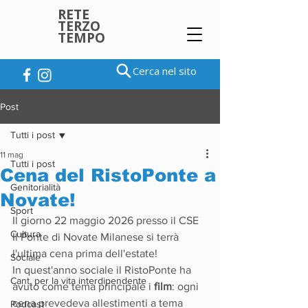
RETE
TERZO
TEMPO
Cerca nel sito
Post
Tutti i post
11 mag
Tutti i post
Cena del RistoPonte a
Genitorialità
Novate!
Sport
Il giorno 22 maggio 2026 presso il CSE 
Cultura
Il Ponte di Novate Milanese si terrà 
l'ultima cena prima dell'estate! 
Sociale
In quest'anno sociale il RistoPonte ha 
Cant. per la vita interdipendente
avuto come tema principale i 
film
: ogni 
cena prevedeva allestimenti a tema 
Podcast