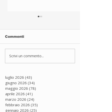
Commenti
Sport inclusivo
Scrivi un commento...
JUDO A PAD
DUGNANO
luglio 2026
(43)
43 post
giugno 2026
(34)
34 post
maggio 2026
(78)
78 post
aprile 2026
(41)
41 post
marzo 2026
(24)
24 post
febbraio 2026
(35)
35 post
gennaio 2026
(25)
25 post