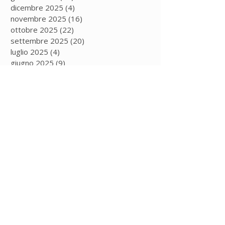
dicembre 2025
(4)
4 post
novembre 2025
(16)
16 post
ottobre 2025
(22)
22 post
settembre 2025
(20)
20 post
luglio 2025
(4)
4 post
giugno 2025
(9)
9 post
maggio 2025
(12)
12 post
aprile 2025
(9)
9 post
marzo 2025
(11)
11 post
febbraio 2025
(5)
5 post
gennaio 2025
(13)
13 post