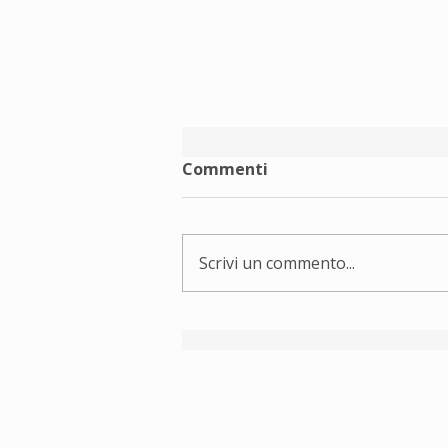
Commenti
Scrivi un commento...
Rete Terzo Tempo augura
buone vacanze!