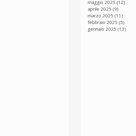
maggio 2025
(12)
12 p
aprile 2025
(9)
9 post
marzo 2025
(11)
11 po
febbraio 2025
(5)
5 pos
gennaio 2025
(13)
13 p