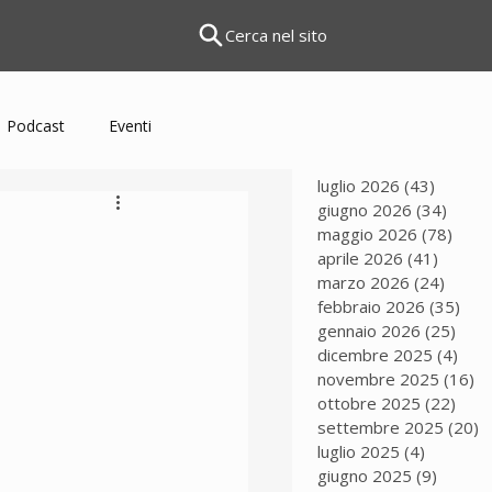
Cerca nel sito
Podcast
Eventi
luglio 2026
(43)
43 pos
giugno 2026
(34)
34 po
maggio 2026
(78)
78 p
aprile 2026
(41)
41 pos
marzo 2026
(24)
24 po
febbraio 2026
(35)
35 
gennaio 2026
(25)
25 p
dicembre 2025
(4)
4 po
novembre 2025
(16)
16
ottobre 2025
(22)
22 p
settembre 2025
(20)
2
luglio 2025
(4)
4 post
giugno 2025
(9)
9 post