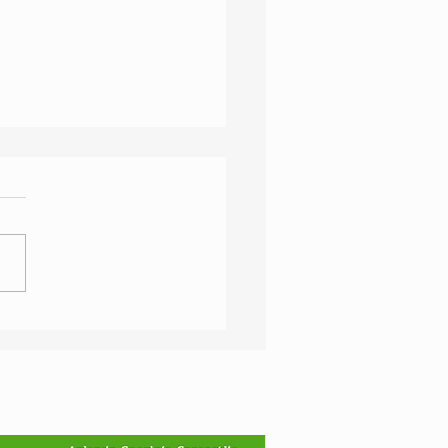
O A PADERNO
GNANO