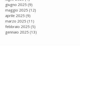
giugno 2025
(9)
9 post
maggio 2025
(12)
12 post
aprile 2025
(9)
9 post
marzo 2025
(11)
11 post
febbraio 2025
(5)
5 post
gennaio 2025
(13)
13 post
Iscriviti alla
newsletter
per rimanere
sempre aggiornato!