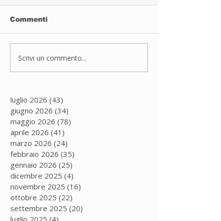
Commenti
Sport inclusivo
Scrivi un commento...
JUDO A PAD
DUGNANO
luglio 2026
(43)
43 post
giugno 2026
(34)
34 post
maggio 2026
(78)
78 post
aprile 2026
(41)
41 post
marzo 2026
(24)
24 post
febbraio 2026
(35)
35 post
gennaio 2026
(25)
25 post
dicembre 2025
(4)
4 post
novembre 2025
(16)
16 post
ottobre 2025
(22)
22 post
settembre 2025
(20)
20 post
luglio 2025
(4)
4 post