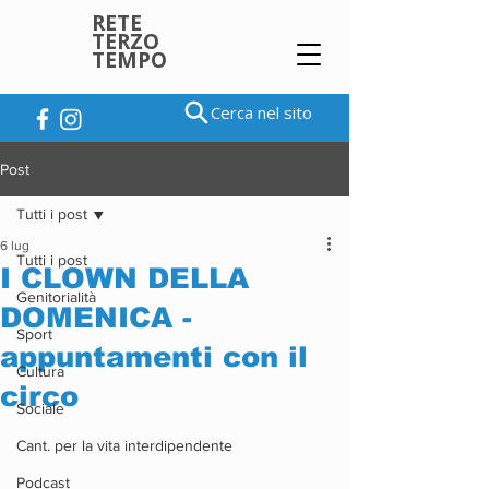
RETE
TERZO
TEMPO
Cerca nel sito
Post
Tutti i post
6 lug
Tutti i post
I CLOWN DELLA
Genitorialità
DOMENICA -
Sport
appuntamenti con il
Cultura
circo
Sociale
Cant. per la vita interdipendente
Podcast