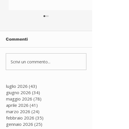
Commenti
Sport inclusivo
Scrivi un commento...
JUDO A PAD
DUGNANO
luglio 2026
(43)
43 post
giugno 2026
(34)
34 post
maggio 2026
(78)
78 post
aprile 2026
(41)
41 post
marzo 2026
(24)
24 post
febbraio 2026
(35)
35 post
gennaio 2026
(25)
25 post