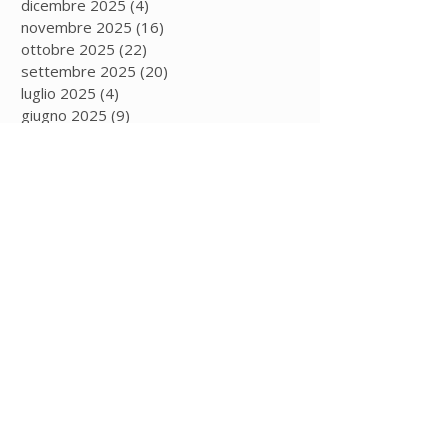
dicembre 2025
(4)
4 post
novembre 2025
(16)
16 post
ottobre 2025
(22)
22 post
settembre 2025
(20)
20 post
luglio 2025
(4)
4 post
giugno 2025
(9)
9 post
maggio 2025
(12)
12 post
aprile 2025
(9)
9 post
marzo 2025
(11)
11 post
febbraio 2025
(5)
5 post
gennaio 2025
(13)
13 post