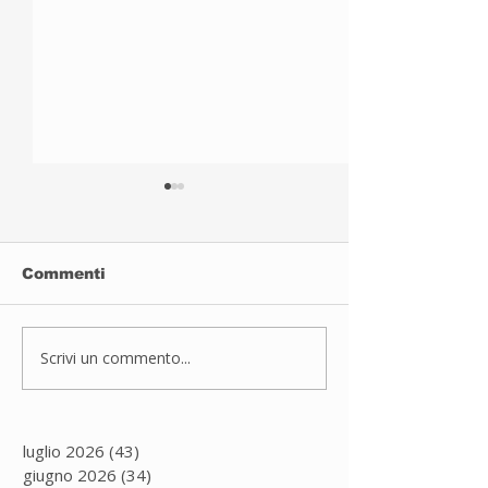
Commenti
Sport inclusivo
Scrivi un commento...
JUDO A PAD
DUGNANO
luglio 2026
(43)
43 post
giugno 2026
(34)
34 post