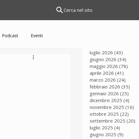
Cerca nel sito
Podcast
Eventi
luglio 2026
(43)
43 pos
giugno 2026
(34)
34 po
maggio 2026
(78)
78 p
aprile 2026
(41)
41 pos
marzo 2026
(24)
24 po
febbraio 2026
(35)
35 
gennaio 2026
(25)
25 p
dicembre 2025
(4)
4 po
novembre 2025
(16)
16
ottobre 2025
(22)
22 p
settembre 2025
(20)
2
luglio 2025
(4)
4 post
giugno 2025
(9)
9 post