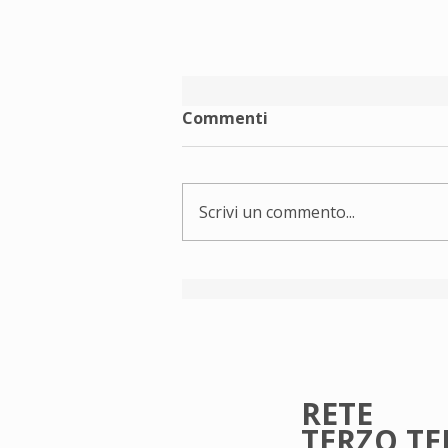
Commenti
Scrivi un commento...
Rete Terzo Tempo augura
buone vacanze!
RETE
TERZO T