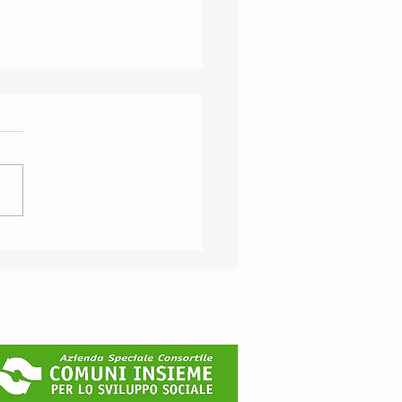
O A PADERNO
GNANO