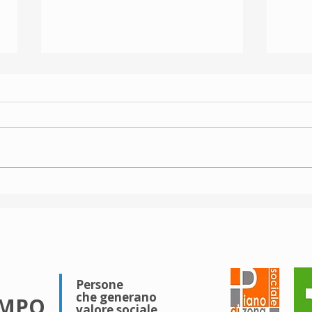
Sport inclusivo
JUD
DU
Persone
che generano
EMPO
valore sociale