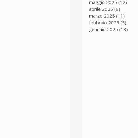
maggio 2025
(12)
12 p
aprile 2025
(9)
9 post
marzo 2025
(11)
11 po
febbraio 2025
(5)
5 pos
gennaio 2025
(13)
13 p