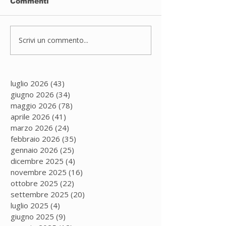
Commenti
Sport inclusivo
Scrivi un commento...
JUDO A PAD
DUGNANO
luglio 2026
(43)
43 post
giugno 2026
(34)
34 post
maggio 2026
(78)
78 post
aprile 2026
(41)
41 post
marzo 2026
(24)
24 post
febbraio 2026
(35)
35 post
gennaio 2026
(25)
25 post
dicembre 2025
(4)
4 post
novembre 2025
(16)
16 post
ottobre 2025
(22)
22 post
settembre 2025
(20)
20 post
luglio 2025
(4)
4 post
giugno 2025
(9)
9 post