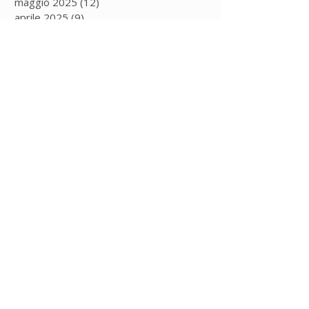
maggio 2025
(12)
12 post
aprile 2025
(9)
9 post
marzo 2025
(11)
11 post
febbraio 2025
(5)
5 post
gennaio 2025
(13)
13 post
Iscriviti alla
newsletter
per rimanere
sempre aggiornato!