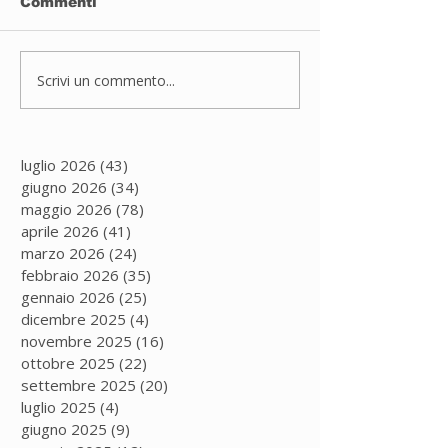
Commenti
Sport inclusivo
Scrivi un commento...
JUDO A PAD
DUGNANO
luglio 2026
(43)
43 post
giugno 2026
(34)
34 post
maggio 2026
(78)
78 post
aprile 2026
(41)
41 post
marzo 2026
(24)
24 post
febbraio 2026
(35)
35 post
gennaio 2026
(25)
25 post
dicembre 2025
(4)
4 post
novembre 2025
(16)
16 post
ottobre 2025
(22)
22 post
settembre 2025
(20)
20 post
luglio 2025
(4)
4 post
giugno 2025
(9)
9 post