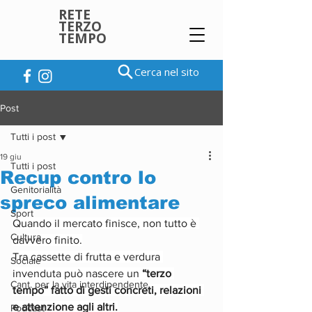
RETE
TERZO
TEMPO
Cerca nel sito
Post
Tutti i post
19 giu
Tutti i post
Recup contro lo
Genitorialità
spreco alimentare
Sport
Quando il mercato finisce, non tutto è 
Cultura
davvero finito.
Tra cassette di frutta e verdura 
Sociale
invenduta può nascere un 
“terzo 
Cant. per la vita interdipendente
tempo” fatto di gesti concreti, relazioni 
e attenzione agli altri.
Podcast