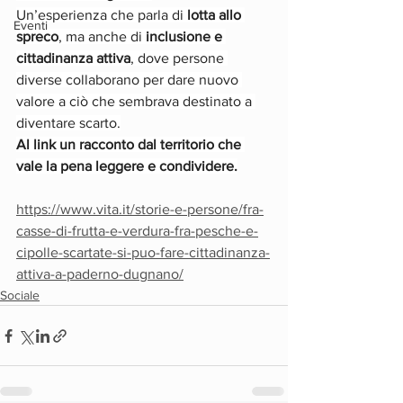
Un’esperienza che parla di 
lotta allo 
Eventi
spreco
, ma anche di 
inclusione e 
cittadinanza attiva
, dove persone 
diverse collaborano per dare nuovo 
valore a ciò che sembrava destinato a 
diventare scarto.
Al link un racconto dal territorio che 
vale la pena leggere e condividere.
https://www.vita.it/storie-e-persone/fra-
casse-di-frutta-e-verdura-fra-pesche-e-
cipolle-scartate-si-puo-fare-cittadinanza-
attiva-a-paderno-dugnano/
Sociale