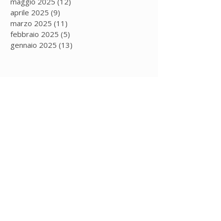
maggio 2025
(12)
12 post
aprile 2025
(9)
9 post
marzo 2025
(11)
11 post
febbraio 2025
(5)
5 post
gennaio 2025
(13)
13 post
Iscriviti alla
newsletter
per rimanere
sempre aggiornato!